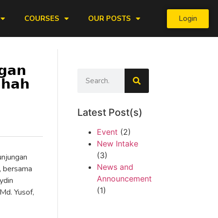
Login
COURSES
OUR POSTS
𝗴𝗮𝗻
𝗦𝗵𝗮𝗵
Latest Post(s)
Event
(2)
New Intake
(3)
unjungan
News and
, bersama
Announcement
ydin
(1)
Md. Yusof,