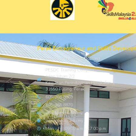
Perak Entrepreneur and Skills Develop
ROS Reg. No. PPM-001-08-03011993
PESDC Training Complex
Jalan Johan 2/2
Kawasan Perindustrian Pengkalan 2
31550 Pusing, Perak.
605-366 8869
605-366 8870
info@pesdc.edu.my
www.pesdc.edu.my
Mon - Fri: 09:00 a.m - 17:00 p.m