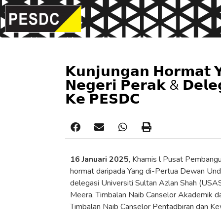
𝗞𝘂𝗻𝗷𝘂𝗻𝗴𝗮𝗻 𝗛𝗼𝗿𝗺𝗮𝘁 
𝗡𝗲𝗴𝗲𝗿𝗶 𝗣𝗲𝗿𝗮𝗸 & 𝗗𝗲𝗹𝗲𝗴
𝗞𝗲 𝗣𝗘𝗦𝗗𝗖
16 Januari 2025
, Khamis l Pusat Pembang
hormat daripada Yang di-Pertua Dewan Unda
delegasi Universiti Sultan Azlan Shah (USAS
Meera, Timbalan Naib Canselor Akademik da
Timbalan Naib Canselor Pentadbiran dan 