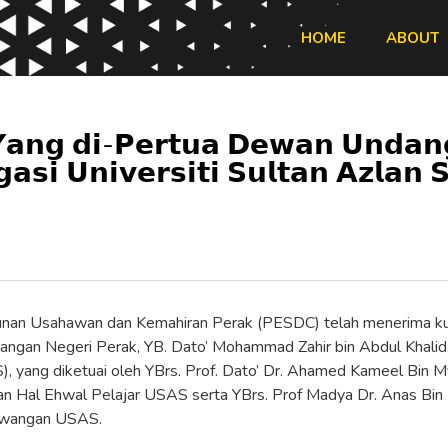
HOME
ABOUT
𝗮𝗻𝗴 𝗱𝗶-𝗣𝗲𝗿𝘁𝘂𝗮 𝗗𝗲𝘄𝗮𝗻 𝗨𝗻𝗱𝗮𝗻
𝗮𝘀𝗶 𝗨𝗻𝗶𝘃𝗲𝗿𝘀𝗶𝘁𝗶 𝗦𝘂𝗹𝘁𝗮𝗻 𝗔𝘇𝗹𝗮𝗻 
unan Usahawan dan Kemahiran Perak (PESDC) telah menerima k
ngan Negeri Perak, YB. Dato’ Mohammad Zahir bin Abdul Khalid
), yang diketuai oleh YBrs. Prof. Dato’ Dr. Ahamed Kameel Bin M
n Hal Ehwal Pelajar USAS serta YBrs. Prof Madya Dr. Anas Bin 
Kewangan USAS.